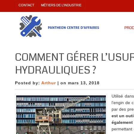
CONTACT
MÉTIERS DE L’INDUSTRIE
PROD
COMMENT GÉRER L’USUR
HYDRAULIQUES ?
Posted by:
Arthur
| on mars 13, 2018
Utilisé dan
l’engin de c
par des pre
est un outi
également 
permettant 