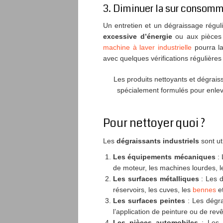
3. Diminuer la sur consom
Un entretien et un dégraissage réguli
excessive d’énergie
ou aux pièces 
machine à laver industrielle
pourra l
avec quelques vérifications régulière
Les produits nettoyants et dégrais
spécialement formulés pour enleve
Pour nettoyer quoi ?
Les
dégraissants industriels
sont ut
Les équipements mécaniques
: 
de moteur, les machines lourdes, le
Les surfaces métalliques
: Les d
réservoirs, les cuves, les
bennes
et
Les surfaces peintes
: Les dégrai
l’application de peinture ou de rev
Les pièces automobiles
: Les 