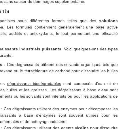
faces sans causer de dommages supplémentaires
ants
sponibles sous différentes formes telles que des
solutions
es
. Les formules contiennent généralement une base active
fs, additifs et antioxydants, le tout permettant une efficacité
aissants industriels puissants
. Voici quelques-uns des types
urants :
ts
: Ces dégraissants utilisent des solvants organiques tels que
l’hexane ou le tétrachlorure de carbone pour dissoudre les huiles
ces
dégraissants biodégradables
sont composés d’eau et de
 les huiles et les graisses. Les dégraissants à base d’eau sont
ements où les solvants sont interdits ou pour les applications de
: Ces dégraissants utilisent des enzymes pour décomposer les
graissants à base d’enzymes sont souvent utilisés pour les
ementales et de nettoyage industriel.
l
: Ces dégraissants utilisent des agents alcalins pour dissoudre