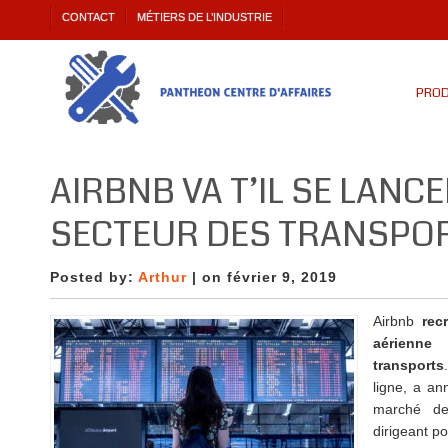
CONTACT
MÉTIERS DE L’INDUSTRIE
PROD
AIRBNB VA T’IL SE LANC
SECTEUR DES TRANSPOR
Posted by:
Arthur
| on février 9, 2019
Airbnb
rec
aérienne
transports
ligne, a an
marché de
dirigeant po